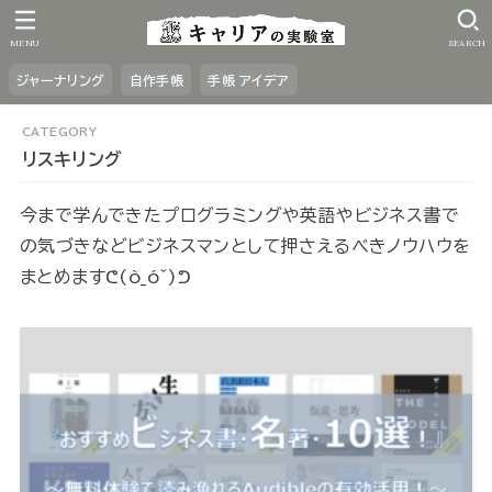
MENU
SEARCH
ジャーナリング
自作手帳
手帳 アイデア
リスキリング
今まで学んできたプログラミングや英語やビジネス書で
の気づきなどビジネスマンとして押さえるべきノウハウを
まとめますᕦ(ò_óˇ)ᕤ