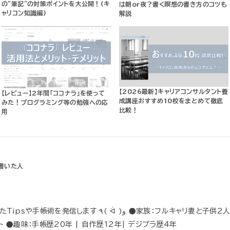
の”筆記”の対策ポイントを大公開！(キ
は朝or夜？書く瞑想の書き方のコツも
ャリコン知識編)
解説
【2026最新】キャリアコンサルタント養
【レビュー】2年間「ココナラ」を使って
成講座おすすめ10校をまとめて徹底
みた！プログラミング等の勉強への応
比較！
用
発信します ٩( ᐛ )و ●家族：フルキャリ妻と子供2人 ●資格：国家資格キャリアコ
ト ●趣味：手帳歴20年 | 自作歴12年| デジプラ歴4年