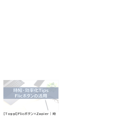
【Toggl】Flicボタン×Zapier | 時