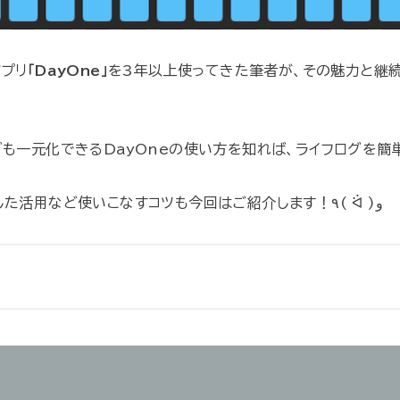
アプリ
「DayOne」
を3年以上使ってきた筆者が、その魅力と継
グも一元化できるDayOneの使い方を知れば、ライフログを簡
また、アナログの手帳とも連携した活用など使いこなすコツも今回はご紹介します！٩( ᐛ )و