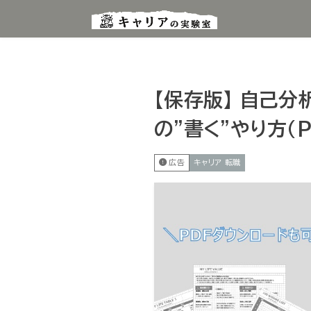
【保存版】 自己
の”書く”やり方(
広告
キャリア 転職