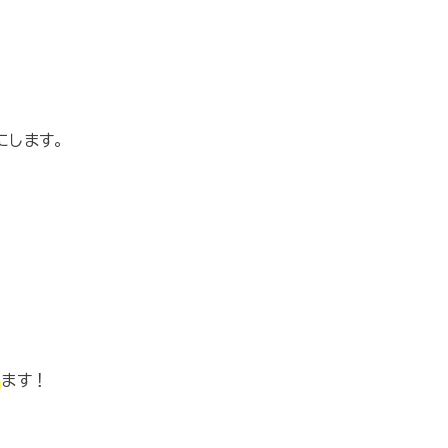
にします。
り
ます！