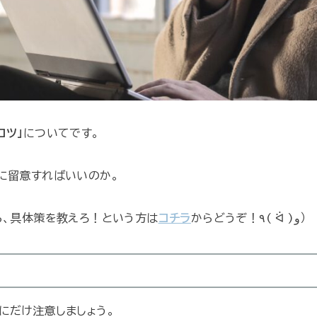
コツ」
についてです。
に留意すればいいのか。
ら、具体策を教えろ！という方は
コチラ
からどうぞ！٩( ᐛ )و）
にだけ注意しましょう。