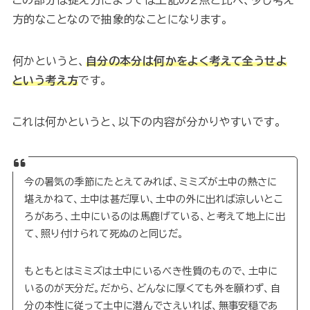
この部分は捉え方によっては上記の2点と比べ、少し考え
方的なことなので抽象的なことになります。
何かというと、
自分の本分は何かをよく考えて全うせよ
という考え方
です。
これは何かというと、以下の内容が分かりやすいです。
今の暑気の季節にたとえてみれば、ミミズが土中の熱さに
堪えかねて、土中は甚だ厚い、土中の外に出れば涼しいとこ
ろがあろ、土中にいるのは馬鹿げている、と考えて地上に出
て、照り付けられて死ぬのと同じだ。
もともとはミミズは土中にいるべき性質のもので、土中に
いるのが天分だ。だから、どんなに厚くても外を願わず、自
分の本性に従って土中に潜んでさえいれば、無事安穏であ