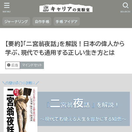
MENU
SEARCH
ジャーナリング
自作手帳
手帳 アイデア
【要約】「二宮翁夜話」を解説！日本の偉人から
学ぶ、現代でも通用する正しい生き方とは
広告
マインドセット