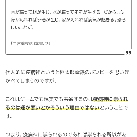
肉が腐って蛆が生じ、水が腐って孑孑が生ずる。だから、心
身が汚れれば罪悪が生じ、家が汚れれば病気が起きる。恐ろ
しいことだ。
「二宮翁夜話」本書より
個人的に疫病神というと桃太郎電鉄のボンビーを思い浮
かべてしまうのですが、
これはゲームでも現実でも共通するのは
疫病神に祟られ
るのは運が悪いとかそういう理由ではない
ということで
す。
つまり、疫病神に祟られるのであれば祟られる所以があ