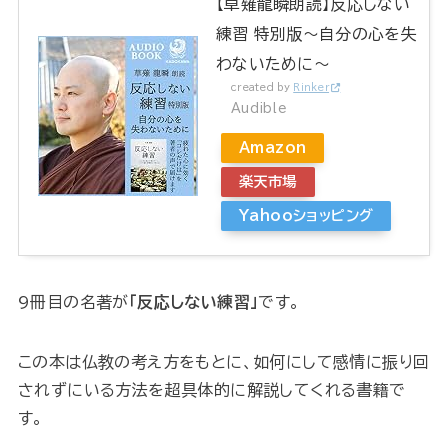
【草薙龍瞬朗読】反応しない
練習 特別版～自分の心を失
わないために～
created by
Rinker
Audible
Amazon
楽天市場
Yahooショッピング
9冊目の名著が
「反応しない練習」
です。
この本は仏教の考え方をもとに、如何にして感情に振り回
されずにいる方法を超具体的に解説してくれる書籍で
す。