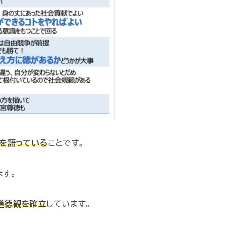
面を語っている
ことです。
ます。
道徳観を確立
しています。