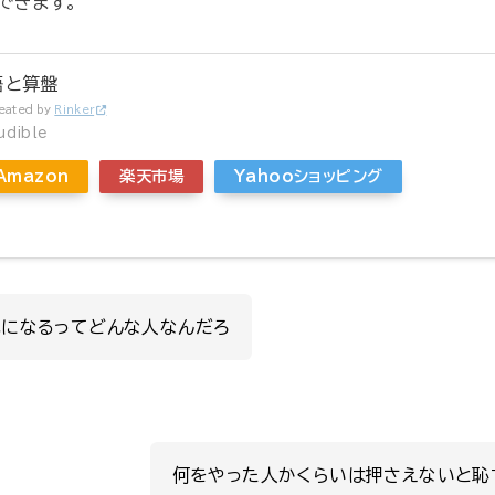
できます。
語と算盤
eated by
Rinker
udible
Amazon
楽天市場
Yahooショッピング
札になるってどんな人なんだろ
何をやった人かくらいは押さえないと恥