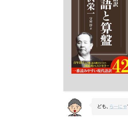
ども、
らーにゃ