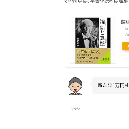
その所以は、本書を読めば理解
論
cr
A
新たな1万円
ワタシ