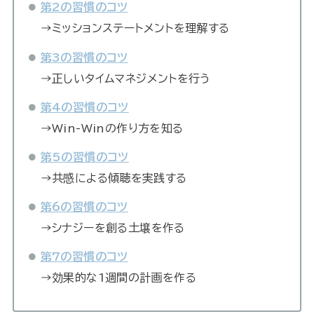
第2の習慣
の
コツ
→ミッションステートメントを理解する
第3の習慣
の
コツ
→正しいタイムマネジメントを行う
第4の習慣
の
コツ
→Win-Winの作り方を知る
第5の習慣
の
コツ
→共感による傾聴を実践する
第6の習慣
の
コツ
→シナジーを創る土壌を作る
第7の習慣
のコツ
→効果的な1週間の計画を作る